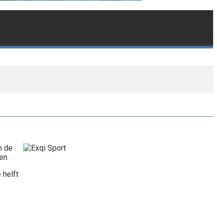
n de
en.
 helft