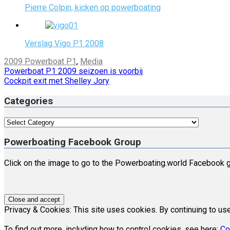
Pierre Colpin, kicken op powerboating
Verslag Vigo P1 2008
2009 Powerboat P1
,
Media
Post
Powerboat P1 2009 seizoen is voorbij
Cockpit exit met Shelley Jory
navigation
Categories
Categories
Powerboating Facebook Group
Click on the image to go to the Powerboating.world Facebook g
Privacy & Cookies: This site uses cookies. By continuing to use
To find out more, including how to control cookies, see here:
Co