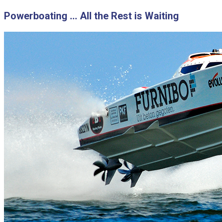
Skip
Powerboating … All the Rest is Waiting
to
content